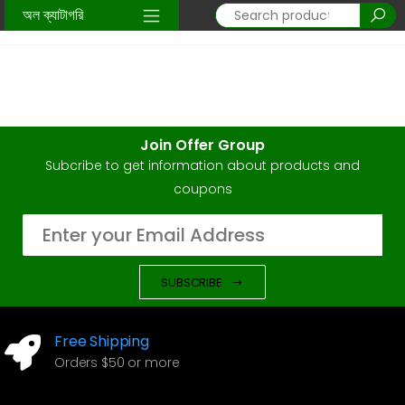
অল ক্যাটাগরি
Home
Pages
FAQ
Join Offer Group
Subcribe to get information about products and
coupons
SUBSCRIBE
Free Shipping
Orders $50 or more