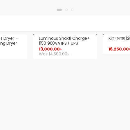
Out of stock
kti Charge+
Kin পাওয়ার 12v, 160a ev ব্যাটারি
 / UPS
Sale!
16,250.00
৳
৳
12v 95AH 
6,300.00
Was
6,50