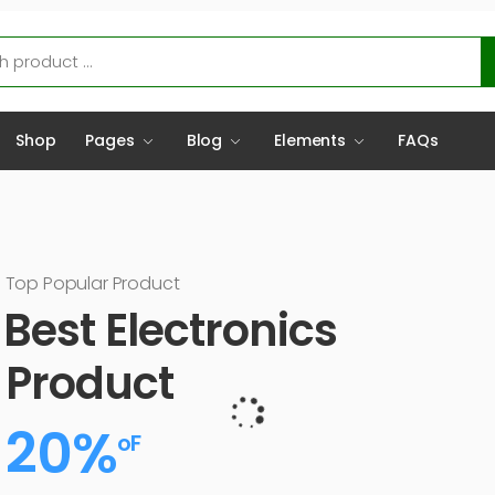
Shop
Pages
Blog
Elements
FAQs
Best Halal Perfume
Halal Perfume
Perfume
10%
oF