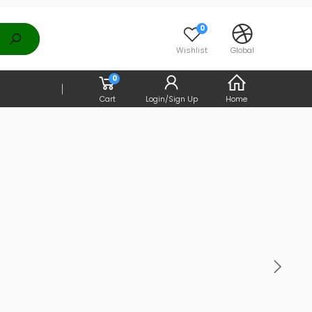
0
Wishlist
Global
0
Cart
Login/Sign Up
Home