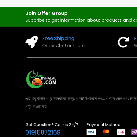
Join Offer Group
Subcribe to get information about products and 
Free Shipping
F
Orders $50 or more
W
এটি শুধু হালাল পণ্য সরবরাহের জন্য. একটি ই-কমার্স শপ... এখানে দেশি এবং বিদেশ
পণ্য পাওয়া যায়
Got Question? Call us 24/7
Payment Method
01915872169