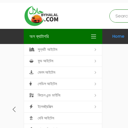
অল ক্যাটাগরি
Home
সুন্নতী আইটেম
ফুড আইটেম
মেনস আইটেম
লেডিস আইটেম
কিচেন এন্ড ডাইনিং
ইলেকট্রনিক্স
বেবি আইটেম