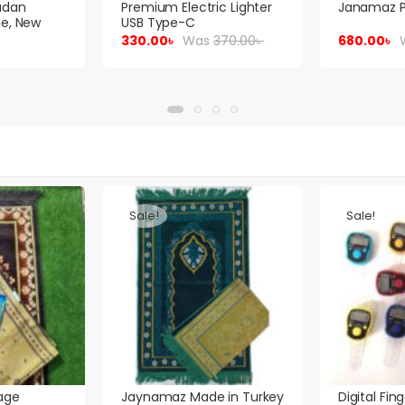
c Lighter
Janamaz Package
Smart Kitc
1Package
370.00
৳
680.00
৳
Was
730.00
৳
530.00
৳
Rated
4.7
Sale!
Sale!
 in Turkey
Digital Finger Tasbih
Al Nuaim A