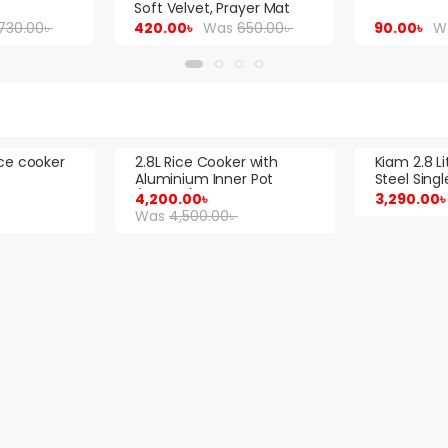
ayer Mat
650.00
৳
90.00
৳
Was
110.00
৳
187.00
৳
r with
Kiam 2.8 Liter Stainless
2.8L Kiam 
r Pot
Steel Single Pot Rice
8704
Sale!
Cooker SJBS-804
3,290.00
৳
2,990.00
৳
Was
3,200