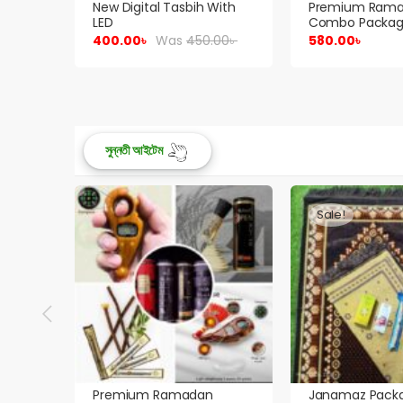
With
Premium Ramadan
Premium Electri
Combo Package, New
USB Type-C
Digital Tasbih, Attar,
.00
৳
580.00
৳
330.00
৳
Was
Miswak,
সুন্নতী আইটেম
Sale!
Sale!
Janamaz Package
Jaynamaz Made