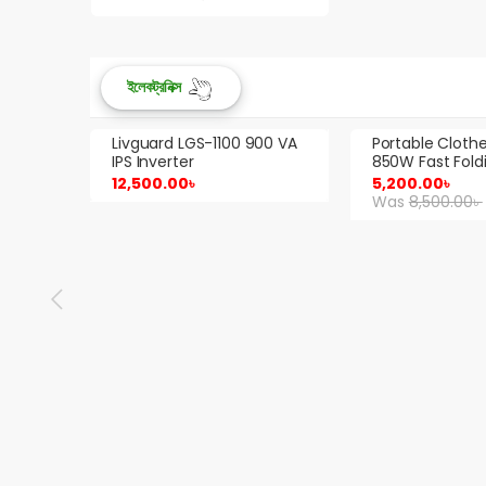
5
ইলেকট্রনিক্স
900 VA
Portable Clothes Dryer –
Luminous Sha
850W Fast Folding Dryer
1150 900VA IPS
Sale!
Sale!
5,200.00
৳
13,000.00
৳
Was
8,500.00
৳
Was
14,500.00