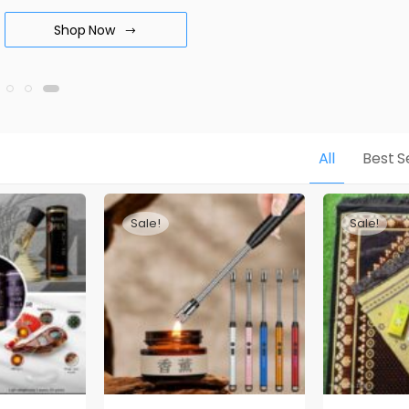
Shop Now
All
Best Se
Sale!
Sale!